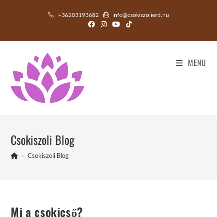
Skip
+36203193682
info@csokiszolierd.hu
to
content
MENU
Csokiszoli Blog
>
Csokiszoli Blog
Mi a csokicső?