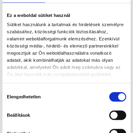
Ez a weboldal sütiket használ
Sütiket használunk a tartalmak és hirdetések személyre
szabásához, közösségi funkciók biztosításához,
valamint weboldalforgalmunk elemzéséhez. Ezenkívül
Hamarosan itt a Csokiszoli BLOG!
közösségi média-, hirdető- és elemező partnereinkkel
megosztjuk az Ön weboldalhasználatra vonatkozó
Post
Post
Post
admin
szeptember 27, 2016
Csokiszoli
adatait, akik kombinálhatják az adatokat más olyan
author:
published:
category:
Post
0 Comments
adatokkal, amelyeket Ön adott meg számukra vagy az
comments:
Ön által használt más szolgáltatásokból gyűjtöttek.
Hamarosan érdekes cikkeket osztunk meg itt a
szoláriumozásról ! Addigis az első szolizásod nálunk ingyen
H
Elengedhetetlen
o
van:)
z
z
Hamarosan
Continue Reading
Beállítások
Itt
á
A
Csokiszoli
j
BLOG!