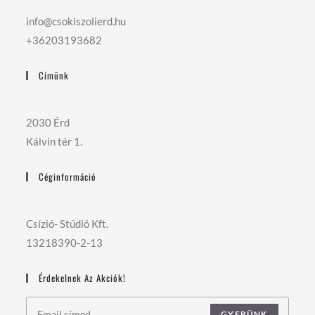
info@csokiszolierd.hu
+36203193682
Címünk
2030 Érd
Kálvin tér 1.
Céginformáció
Csízió- Stúdió Kft.
13218390-2-13
Érdekelnek Az Akciók!
GYERÜNK