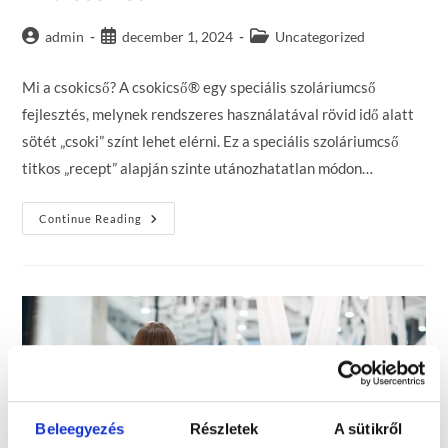
Post
Post
Post
admin
december 1, 2024
Uncategorized
author:
published:
category:
Mi a csokicső? A csokicső® egy speciális szoláriumcső
fejlesztés, melynek rendszeres használatával rövid idő alatt
sötét „csoki” színt lehet elérni. Ez a speciális szoláriumcső
titkos „recept” alapján szinte utánozhatatlan módon…
Mi
Continue Reading
A
Csokicső?
Beleegyezés
Részletek
A sütikről