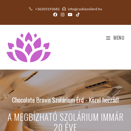
+36203193682
info@csokiszolierd.hu
MENU
Chocolate Brown Szolárium Érd - Közel hozzád!
A MEGBÍZHATÓ SZOLÁRIUM IMMÁR
20 ÉVE