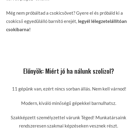
Még nem próbáltad a csokicsövet? Gyere el és próbáld ki a
csokicső egyedülálló barnító erejét,
legyél lélegzetelállítóan
csokibarna!
Előnyök: Miért jó ha nálunk szolizol?
11 gépünk van, ezért nincs sorban állás. Nem kell várnod!
Modern, kiváló minőségű gépekkel barnulhatsz.
Szakképzett személyzettel várunk Téged! Munkatársaink
rendszeresen szakmai képzéseken vesznek részt.