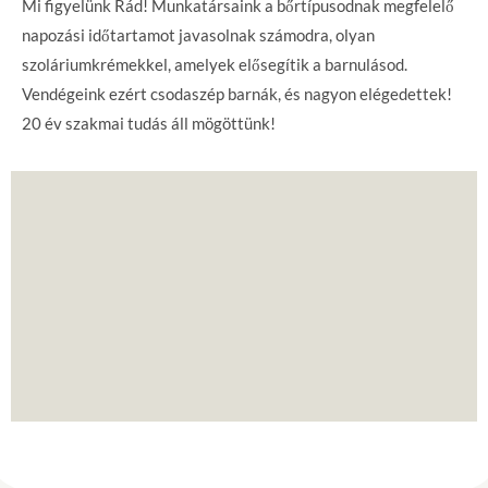
Mi figyelünk Rád! Munkatársaink a bőrtípusodnak megfelelő
napozási időtartamot javasolnak számodra, olyan
szoláriumkrémekkel, amelyek elősegítik a barnulásod.
Vendégeink ezért csodaszép barnák, és nagyon elégedettek!
20 év szakmai tudás áll mögöttünk!