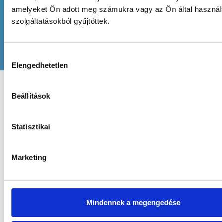
amelyeket Ön adott meg számukra vagy az Ön által haszná
szolgáltatásokból gyűjtöttek.
„Nagyon kellemes a hely, és a gépek is
kiválóak. Modern és jó áron lehet szolizni.”
H
Elengedhetetlen
o
z
z
Beállítások
Chocolate brown szolárium Érd
á
j
á
Statisztikai
r
u
Marketing
l
á
s
k
Mindennek a megengedése
i
v