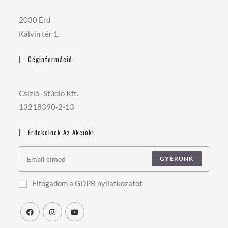
2030 Érd
Kálvin tér 1.
Céginformáció
Csízió- Stúdió Kft.
13218390-2-13
Érdekelnek Az Akciók!
GYERÜNK
Elfogadom a GDPR nyilatkozatot