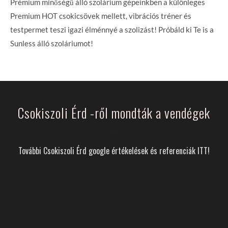
Prémium minőségű álló szolárium gépeinkben a különleges
Premium HOT csokicsövek mellett, vibrációs tréner és
testpermet teszi igazi élménnyé a szolizást! Próbáld ki Te is a
Sunless álló szoláriumot!
Csokiszoli Érd -ről mondták a vendégek
További Csokiszoli Érd google értékelések és referenciák ITT!