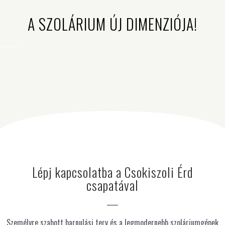
A SZOLÁRIUM ÚJ DIMENZIÓJA!
Lépj kapcsolatba a Csokiszoli Érd
csapatával
Személyre szabott barnulási terv és a legmodernebb szoláriumgépek