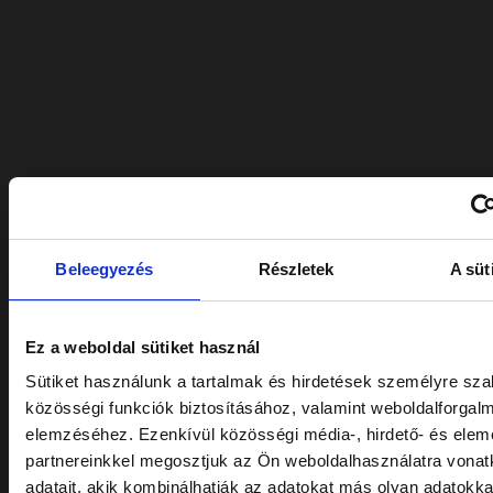
Beleegyezés
Részletek
A süt
Ez a weboldal sütiket használ
Sütiket használunk a tartalmak és hirdetések személyre sz
közösségi funkciók biztosításához, valamint weboldalforgal
elemzéséhez. Ezenkívül közösségi média-, hirdető- és ele
partnereinkkel megosztjuk az Ön weboldalhasználatra vona
adatait, akik kombinálhatják az adatokat más olyan adatokka