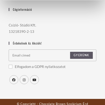
t
á
Céginformáció
s
a
Csízió- Stúdió Kft.
13218390-2-13
Érdekelnek Az Akciók!
GYERÜNK
Elfogadom a GDPR nyilatkozatot
© Copyright - Chocolate Brown Szolárium Érd