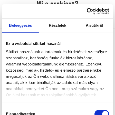
Mi a csokicső?
admin
december 1, 2024
Uncategorized
Beleegyezés
Részletek
A sütikről
Ez a weboldal sütiket használ
Mi a csokicső?
Sütiket használunk a tartalmak és hirdetések személyre
szabásához, közösségi funkciók biztosításához,
valamint weboldalforgalmunk elemzéséhez. Ezenkívül
A csokicső® egy speciális szoláriumcső fejlesztés, melynek
közösségi média-, hirdető- és elemező partnereinkkel
rendszeres használatával rövid idő alatt sötét „csoki” színt
megosztjuk az Ön weboldalhasználatra vonatkozó
lehet elérni. Ez a speciális szoláriumcső titkos „recept”
adatait, akik kombinálhatják az adatokat más olyan
alapján szinte utánozhatatlan módon készül Európa egyik
adatokkal, amelyeket Ön adott meg számukra vagy az
legnagyobb lámpagyárában Németországban. A
Ön által használt más szolgáltatásokból gyűjtöttek.
csokicsövek gyártása szinte utánozhatatlan,
a márkanevet
! Bármilyen szoláriumba
Európában védjegy oltalom védi
H
Elengedhetetlen
o