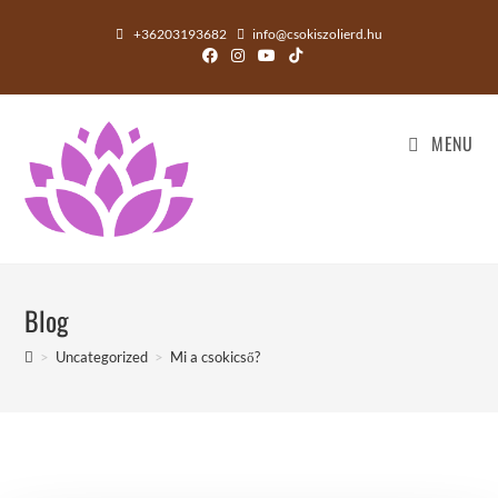
+36203193682
info@csokiszolierd.hu
MENU
Blog
>
Uncategorized
>
Mi a csokicső?