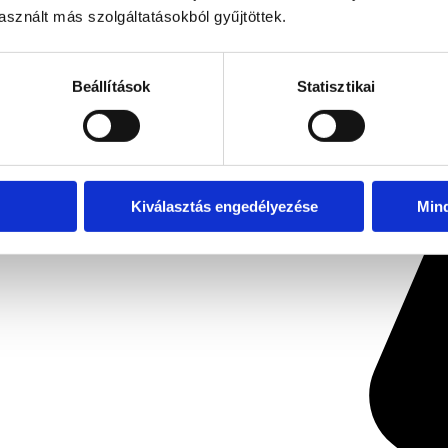
sznált más szolgáltatásokból gyűjtöttek.
Beállítások
Statisztikai
Kiválasztás engedélyezése
Min